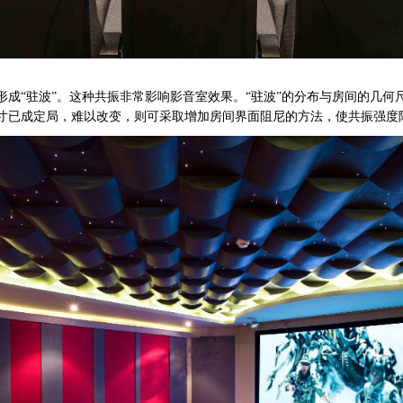
成“驻波”。这种共振非常影响影音室效果。“驻波”的分布与房间的几何
寸已成定局，难以改变，则可采取增加房间界面阻尼的方法，使共振强度