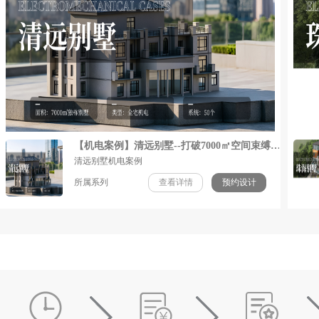
【机电案例】清远别墅--打破7000㎡空间束缚，造就中式奢华别墅的从容之境
清远别墅机电案例
所属系列
查看详情
预约设计