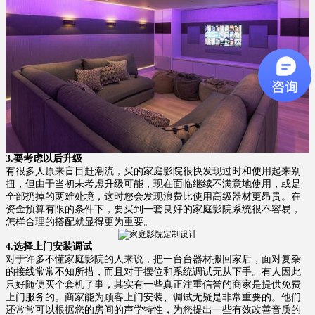
3.要考虑以后升级
有很多人原来盲目赶潮流，买的家庭影院很快发现过时和使用起来别
扭，但由于当初未考虑升级可能，现在面临继续不满意地使用，或是
全部扔掉的两难处境，这时您会发现浪费比使用高级器材更昂贵。在
资金预算有限的条件下，要买到一套良好的家庭影院系统很不容易，
怎样合理的搭配就显得更为重要。
4.选择上门安装调试
对于许多不懂家庭影院的人来说，把一台台器材搬回家后，面对复杂
的接线常常不知所措，而且对于摆位和系统调试无从下手。有人因此
只好随便买个套机了事，其实有一些真正注重信誉的商家是提供免费
上门服务的。商家能为顾客上门安装、调试无疑是非常重要的。他们
还常常可以根据您的房间的声学特性，为您提出一些有效改善音质的