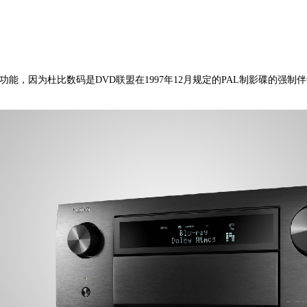
能，因为杜比数码是DVD联盟在1997年12月规定的PAL制影碟的强