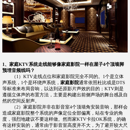
1、家庭KTV系统走线能够像家庭影院一样在屋子4个顶墙脚
预埋音频线吗？
（1）KTV走线点位和家庭影院完全不同的。1个是立体
声系统，1个是环绕声系统，
家庭影院
通常依照杜比或是DTS
等标准来布局音响，以达到还原影片声效的目的；KTV则是
遵循立体声的布置方法，主要是构建出前侧声场的舞台感及自
然的空间反射声。
（2）家庭影院并非在影音室4个顶墙角安裝音响，那样会
造成家庭影院整个系统的声像定位全部偏离，站在专业的角
度，强烈地建议不要这样做。然而家KTV卡拉OK系统，的确
有这样安裝的，通常由于影音室高度并不大，为了避开较大尺