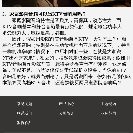
3、家庭影院音箱可以当KTV音响用吗？
家庭影院音箱特性是音质美，高保真，动态性大；而
KTV音响基本和舞台音箱是有点类似的，规定输出功率大，
承受能力大，敏感度高，易推。
因此，假如用影院前置音响兼具KTV，大功率工作中就
将会损坏音响（特别是在是功放机推力不足的状况下），并且
一样的功率输出情况下，声压相对低一些，也就是大家
说
的"出不来效果"，相应的，唱起歌来也会喊得比较累；假如用
KTV音响兼作影院前置，就将会觉得声音有些粗糙，缺乏修
饰，美感不足。当然这仅仅对于低端机器设备，当你的KTV
音响足够好，就另当别论了，只是话说回来，假如有足够的成
本预算买高档KTV音响，还会缺钱买两只电影院音响吗？
常见问题
产品中心
工地现场
联系我们
公司简介
业务范围
案例作品