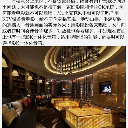
严格意义上来说，不提议那样做，经常有用户想我提问这
个问题，大可能也不是很了解，家庭影院和卡拉OK系统，为
何能看电影就不可以歌唱，加1个麦克风不就可以了吗？用
KTV设备看电影，给不了你身临其境、地动山摇、淋漓尽致
的震撼人心音质画面的实际效果；用影院设备来唱歌，长时间
或者短时间会使音响烧坏，功放机也会被烧坏。不过现在市面
上也有一些影K一体化音箱，适用视听唱的功能，必要时可以
选择影K一体化音箱。