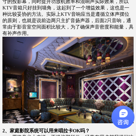
寸的投影幕，同时提升功放机效率和混
响
声实际效果，所以
KTV音箱只好挂到墙角，这起到了一个增益效果，这也是一
种比较妥协的方法。实际上KTV音响应当是遵循立体声摆位
的原则，也就是说前边两只主扩音扬声器，后面2只音响，通
常由于影音室空间面积比较大，为了确保声音密度和能量，具
有补声作用。
2、家庭影院系统可以用来唱拉卡OK吗？