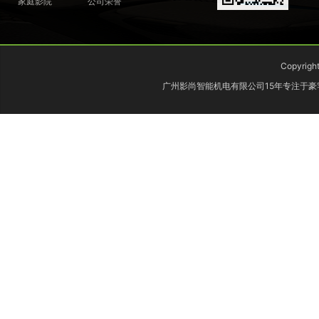
家庭影院
公司荣誉
Copyri
广州影尚智能机电有限公司15年专注于
构建过程、声学和光学处理及特别设计：
视频设备方面根据业主的需要，推荐业主选择了
4K激光高端私人影院
展现影片的细节，画面更清晰逼真；支持DCI全色域，可覆盖DCI