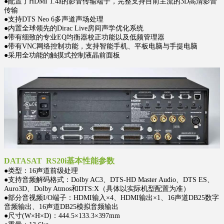
●配置了HDMI 1.4a的影音传输端子，完整支持目前主流的3D高清影音
传输
●支持DTS Neo 6多声道声场处理
●内置全球领先的Dirac Live房间声学优化系统
●带有细致的专业EQ均衡器校正功能以及低频管理器
●带有VNC网络控制功能，支持智能手机、平板电脑与手提电脑
●采用全功能的触摸式控制液晶前面板
DATASAT RS20i基本性能参数
●类型：16声道前级处理
●支持音频解码格式：Dolby AC3、DTS-HD Master Audio、DTS ES、
Auro3D、Dolby Atmos和DTS:X（具体以实际机型配置为准）
●部分音视频I/O端子：HDMI输入×4、HDMI输出×1、16声道DB25数字
音频输出、16声道DB25模拟音频输出
●尺寸(W×H×D)：444.5×133.3×397mm