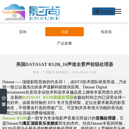

咨询热线
音响
功放
投影机
产品套餐
美国DATASAT RS20i_16声道全景声前级处理器
作者：广州影尚 发布时间：2019-08-02 10:09
Datasat——顶级影院音效的代名词！，由DTS技术团队研发而成，乃全
球一致公认最杰出的多声道解码前级供应商。Datasat Digital
Entertainment在音讯专业技术和追求卓越品质上拥有丰富而悠久的历
史。全新的
DATASAT RS20i前级处理器
在极短时间之内已深受全球一
致性好评。由富有经验的 DTS 专才负责研製，定位在要求最高的影音
发烧友，不惜重金打造的用途广泛、可定制并具有强大功能的音讯处
理器已经在高端消费领域面世。
Datasat RS20i
是一部专为专业电影声音展示而设计的
音频处理器
，它
是Datasat为
满足顶级音乐发烧友
而生的杰作。结合Datasat丰富的经验，
RS20i采用当今最先进的数模转换处理技术，能提供让人震撼的音乐效