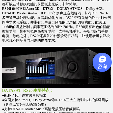
都可以在带触摸功能的前面板上完成，非常简单。
RS20i
能够支持
Auro 3D、DTS:X、DOLBY ATMOS、Dolby AC3、
DTS-HD Master Audio、DTS ES
等多声道音频解码，带有DTS Neo:6
多声道声场处理功能。在音频优化方面，RS20i带有先进的Dirac Live房
间声学优化系统，并带有16声道31频段的EQ均衡调校功能，能实现
+/-6dB的增益控制，频带范围达到20Hz-20kHz。RS20i拥有出色的智能
控制功能，带有VNC网络控制功能，支持智能手机、平板电脑与手提
电脑。除此之外，
RS20i
还具备20种预设记忆功能，让使用者可以轻松
地实现不同场景与用途的播放要求。
DATASAT RS20i主要特点：
●配备了16声道前级音频输出
●全面支持Auro3D、Dolby Atmos和DTS:X三大主流影片格式解码回放
（具体以实际机型配置为准）
●支持DTS-HD Master Audio高清无损压缩音频解码