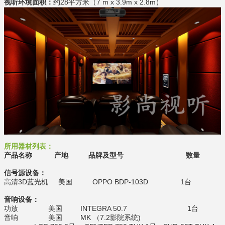
视听环境面积：
约28平方米（
7 m x 3.9m x 2.8m
）
所用器材列表：
产品名称
产地
品牌及型号
数量
信号源设备：
高清3D蓝光机 美国 OPPO BDP-103D 1台
音响设备：
功放 美国 INTEGRA 50.7 1台
音响 美国 MK （7.2影院系统)