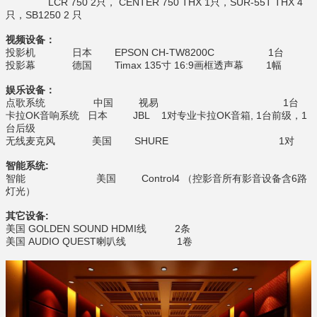
LCR 750 2只， CENTER 750 THX 1只，SUR-55T THX 4
只，SB1250 2 只
视频设备：
投影机 日本 EPSON CH-TW8200C 1台
投影幕 德国 Timax 135寸 16:9画框透声幕 1幅
娱乐设备：
点歌系统 中国 视易 1台
卡拉OK音响系统 日本 JBL 1对专业卡拉OK音箱, 1台前级，1
台后级
无线麦克风 美国 SHURE 1对
智能系统
:
智能 美国 Control4 （控影音所有影音设备含6路
灯光）
其它设备
:
美国 GOLDEN SOUND HDMI线 2条
美国 AUDIO QUEST喇叭线 1卷