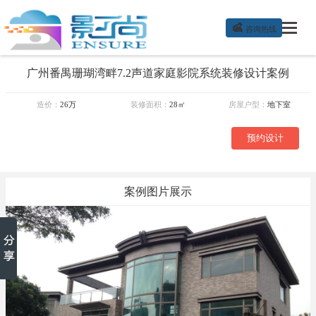

咨询热线
广州番禺珊瑚湾畔7.2声道家庭影院系统装修设计案例
造价：
26万
装修面积：
28㎡
房屋户型：
地下室
预约设计
案例图片展示