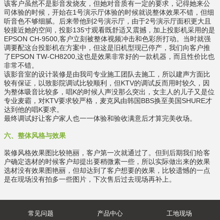
该客户虽然不是影音发烧友，但她对音质有一定的要求，记得她来公
司体验的时候，开始在1号演示厅体验的时候就说整体效果不错，但细
听音色不够细腻。后来带他到2号演示厅，由于2号演示厅面积更大且
较接近她的空间，投影135寸观看既舒适又震撼，加上投影机采用的是
EPSON CH-9500,客户立刻被整体视频冲击和色彩所打动。当时就强
调要配这台投影机在方案中，但这是旧机型现已停产，我们向客户推
了EPSON TW-CH8200,这也是效果非常好的一款机器，而且性价比也
非常不错。
该影音室的设计装修是由我司专业施工团队去施工，所以建声方面比
较有保证，以致影院调试比较顺利，但KTV的调试反而用时较久，因
为整体吸音比较多，唱K的时候人声没那么突出，女主人的儿子又是位
专业麦霸，对KTV要求较严格，麦克风由韩国BBS换至美国SHURE才
达到他的唱K要求。
最终调试好让客户家人也一一体验和验收满意后才算完美收场。
六、整体风格与效果
装修风格效果图比较艳丽，客户第一次就通过了。但到后期我们给客
户确定选材的时候客户却提出要稍微素一些，所以实际做出来的效果
选材没有效果图艳丽，但却达到了客户想要的效果，比较遗憾的一点
是在现场没有拍多一些图片，下次售后过去现场再补上。
常见问题
产品中心
工地现场