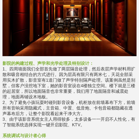
影院的构建过程、声学和光学处理及特别设计：
1、四周墙面我们全部首先做了两层隔音处理，然后表层声学材料用扩
散和吸音相结合的方式进行。因为层高有限只有两米七，天花全部采
用实木扩散，影音室有1道门做了声学特别隔声处理。该案例虽然是别
墅，但客户没挖地下室，她的影音室设在4楼独立空间。楼下就是三楼
的起居室，所以地面隔音也非常重要，我们用了地面隔音和减震处
理，地面再铺设木地板。
2、为了避免小孩玩耍时碰到影音设备，机柜放在前墙幕布下方，前墙
所有音响采用隐藏式，主音箱、中置、低音炮、卡包音箱都隐藏在透
声幕布后方，让整个影院看起来干净大方。
3、由于该影音系统女主人用得较多，太多设备一一开启不人性化，有
了智能系统选择实现一键开启影院、KTV。
系统调试与设计者心得